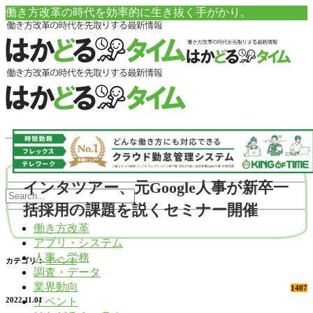
働き方改革の時代を効率的に生き抜く手がかり。
インタツアー、元Google人事が新卒一
括採用の課題を説くセミナー開催
働き方改革
アプリ・システム
人事・労務
カテゴリ：
イベント
調査・データ
業界動向
1407
イベント
2022.11.01