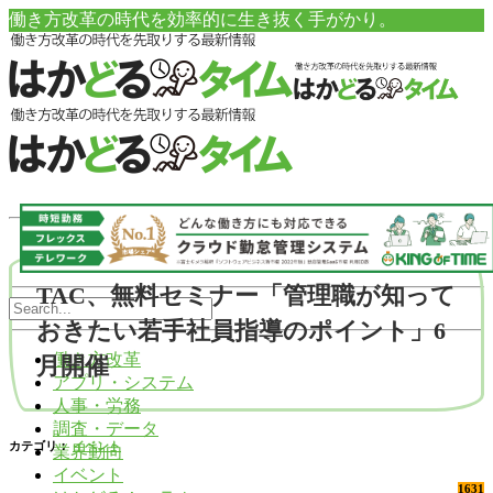
働き方改革の時代を効率的に生き抜く手がかり。
TAC、無料セミナー「管理職が知って
おきたい若手社員指導のポイント」6
働き方改革
月開催
アプリ・システム
人事・労務
調査・データ
カテゴリ：
イベント
業界動向
イベント
1631