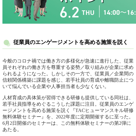
従業員のエンゲージメントを高める施策を説く
今般のコロナ禍では働き方の多様化が急速に進行した、従業
員それぞれの働き方を尊重する姿勢／取り組みが企業に求め
られるようになった。しかしその一方で、従業員／企業間の
信頼関係構築に課題を感じ、若手社員の育成や離職防止につ
いて悩んでいる企業や人事担当者も少なくない。
人材育成の具体策が習得できる研修も提供している同社は、
若手社員指導をめぐるこうした課題に注目。従業員のエンゲ
ージメントを高める施策を説く『TACヒューマンスキル研修
無料体験セミナー』を、2022年度に定期開催するに至った。
6月2日開催のセミナーは、この無料体験セミナーの第2弾に
あたる。