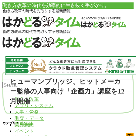
働き方改革の時代を効率的に生き抜く手がかり。
ヒューマンブリッジ、ヒットメーカ
ー監修の人事向け「企画力」講座を12
働き方改革
月開催
アプリ・システム
人事・労務
調査・データ
カテゴリ：
イベント
業界動向
イベント
1994