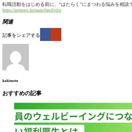
転職活動をはじめる前に、“はたらく”にまつわる悩みを相談できる 
https://prtimes.jp/main/html/rd/p
関連
記事をシェアする
kakimoto
おすすめの記事