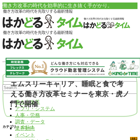
働き方改革の時代を効率的に生き抜く手がかり。
エムスリーキャリア、睡眠と食で考
える働き方改革セミナーを東京・虎ノ
働き方改革
門で開催
アプリ・システム
人事・労務
調査・データ
カテゴリ：
イベント
業界動向
イベント
1882