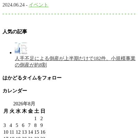
2024.06.24 -
イベント
人気の記事
人手不足による倒産が上半期だけで182件、小規模事業
の倒産が約8割
はかどるタイムをフォロー
カレンダー
2026年8月
月
火
水
木
金
土
日
1
2
3
4
5
6
7
8
9
10
11
12
13
14
15
16