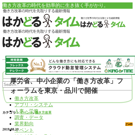
働き方改革の時代を効率的に生き抜く手がかり。
厚労省、中小企業の「働き方改革」フ
ォーラムを東京・品川で開催
働き方改革
アプリ・システム
人事・労務
カテゴリ：
イベント
,
働き方改革
調査・データ
業界動向
2549
イベント
2019.08.23