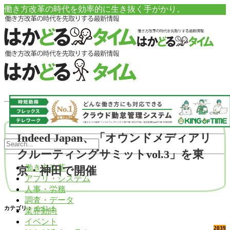
働き方改革の時代を効率的に生き抜く手がかり。
Indeed Japan、「オウンドメディアリ
クルーティングサミットvol.3」を東
働き方改革
京・神田で開催
アプリ・システム
人事・労務
調査・データ
カテゴリ：
イベント
業界動向
イベント
2039