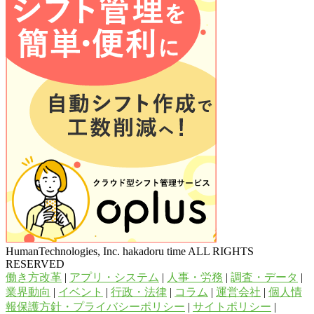
HumanTechnologies, Inc. hakadoru time ALL RIGHTS
RESERVED
働き方改革
|
アプリ・システム
|
人事・労務
|
調査・データ
|
業界動向
|
イベント
|
行政・法律
|
コラム
|
運営会社
|
個人情
報保護方針・プライバシーポリシー
|
サイトポリシー
|