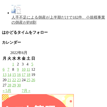
人手不足による倒産が上半期だけで182件、小規模事業
の倒産が約8割
はかどるタイムをフォロー
カレンダー
2022年6月
月
火
水
木
金
土
日
1
2
3
4
5
6
7
8
9
10
11
12
13
14
15
16
17
18
19
20
21
22
23
24
25
26
27
28
29
30
« 5月
7月 »