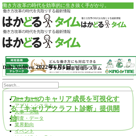
働き方改革の時代を効率的に生き抜く手がかり。
2022年6月6日
Daily Archives:
の記事一覧
ワーカーのキャリア成長を可視化す
働き方改革
アプリ・システム
る「キャリアクラフト診断」提供開
人事・労務
始
調査・データ
業界動向
イベント