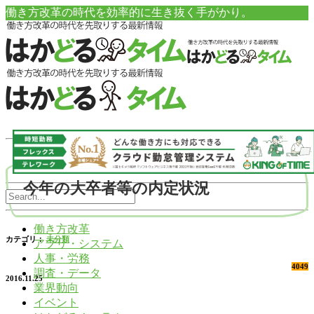
働き方改革の時代を効率的に生き抜く手がかり。
今年の大卒者等の内定状況
働き方改革
カテゴリ：
未分類
アプリ・システム
人事・労務
4049
調査・データ
2016.11.25
業界動向
イベント