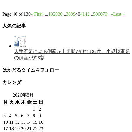
Page 40 of 130
« First
«
...
10
20
30
...
38
39
40
41
42
...
50
60
70
...
»
Last »
人気の記事
人手不足による倒産が上半期だけで182件、小規模事業
の倒産が約8割
はかどるタイムをフォロー
カレンダー
2026年8月
月
火
水
木
金
土
日
1
2
3
4
5
6
7
8
9
10
11
12
13
14
15
16
17
18
19
20
21
22
23