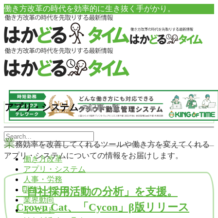
働き方改革の時代を効率的に生き抜く手がかり。
アプリ・システム
の記事一覧
業
務効率を改善してくれるツールや働き方を変えてくれる
アプリ・システムについての情報をお届けします。
働き方改革
アプリ・システム
人事・労務
調査・データ
「自社採用活動の分析」を支援。
業界動向
Crown Cat、「Cycon」β版リリース
イベント