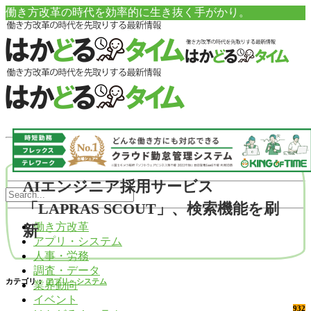
働き方改革の時代を効率的に生き抜く手がかり。
AIエンジニア採用サービス
「LAPRAS SCOUT」、検索機能を刷
働き方改革
新
アプリ・システム
人事・労務
調査・データ
カテゴリ：
アプリ・システム
業界動向
イベント
932