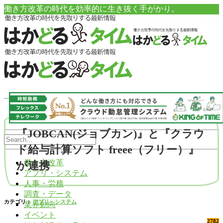
働き方改革の時代を効率的に生き抜く手がかり。
『JOBCAN(ジョブカン)』と『クラウ
ド給与計算ソフト freee（フリー）』
働き方改革
が連携
アプリ・システム
人事・労務
調査・データ
カテゴリ：
アプリ・システム
業界動向
イベント
2782