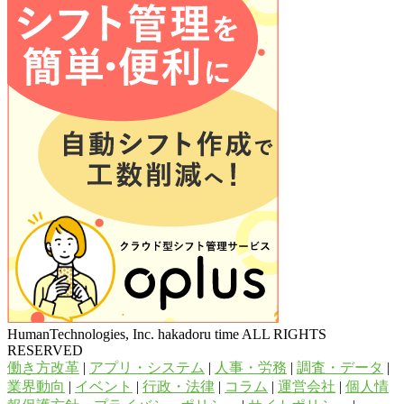
HumanTechnologies, Inc. hakadoru time ALL RIGHTS
RESERVED
働き方改革
|
アプリ・システム
|
人事・労務
|
調査・データ
|
業界動向
|
イベント
|
行政・法律
|
コラム
|
運営会社
|
個人情