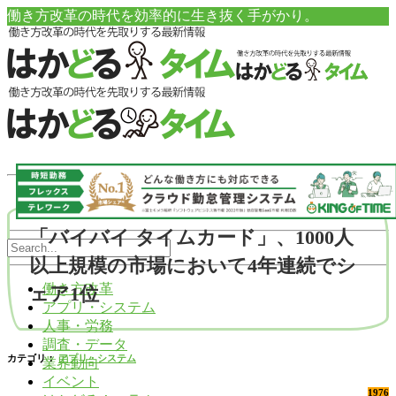
働き方改革の時代を効率的に生き抜く手がかり。
「バイバイ タイムカード」、1000人
以上規模の市場において4年連続でシ
働き方改革
ェア1位
アプリ・システム
人事・労務
調査・データ
カテゴリ：
アプリ・システム
業界動向
イベント
1976