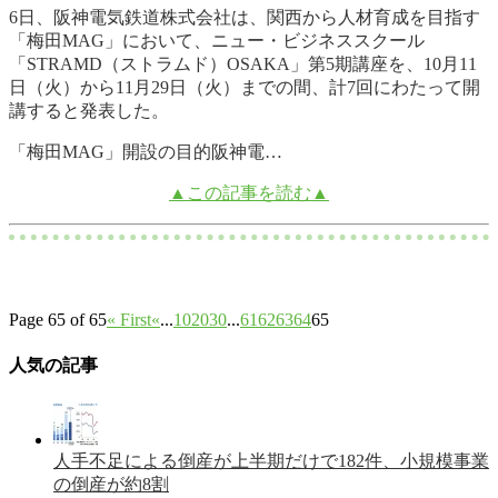
6日、阪神電気鉄道株式会社は、関西から人材育成を目指す
「梅田MAG」において、ニュー・ビジネススクール
「STRAMD（ストラムド）OSAKA」第5期講座を、10月11
日（火）から11月29日（火）までの間、計7回にわたって開
講すると発表した。
「梅田MAG」開設の目的阪神電…
▲この記事を読む▲
Page 65 of 65
« First
«
...
10
20
30
...
61
62
63
64
65
人気の記事
人手不足による倒産が上半期だけで182件、小規模事業
の倒産が約8割