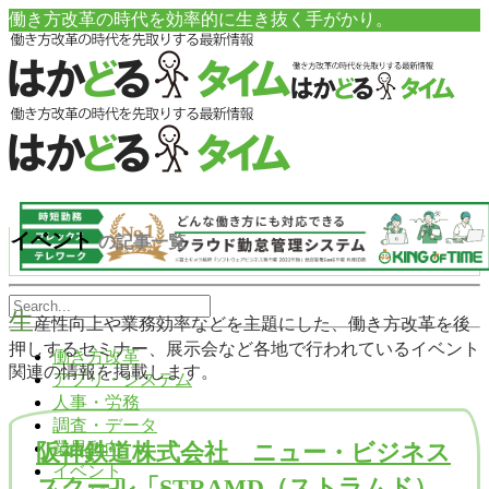
働き方改革の時代を効率的に生き抜く手がかり。
イベント
の記事一覧
生
産性向上や業務効率などを主題にした、働き方改革を後
押しするセミナー、展示会など各地で行われているイベント
働き方改革
関連の情報を掲載します。
アプリ・システム
人事・労務
調査・データ
業界動向
阪神鉄道株式会社 ニュー・ビジネス
イベント
スクール「STRAMD（ストラムド）