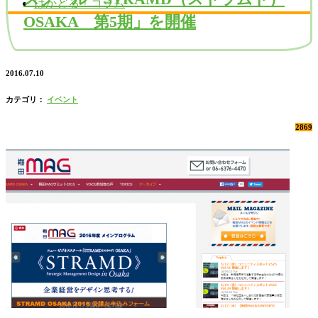
はかどる！コラム
OSAKA 第5期」を開催
2016.07.10
カテゴリ：
イベント
2869