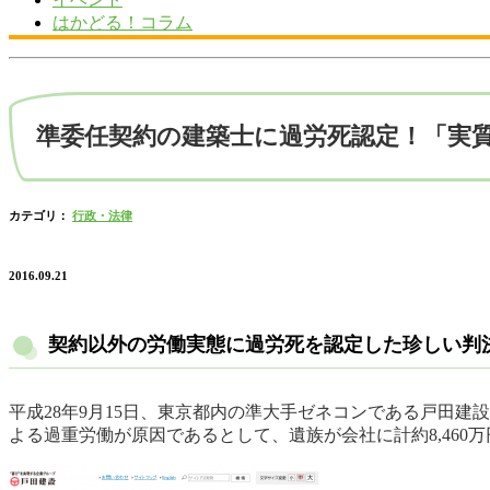
はかどる！コラム
準委任契約の建築士に過労死認定！「実
カテゴリ：
行政・法律
2016.09.21
契約以外の労働実態に過労死を認定した珍しい判
平成28年9月15日、東京都内の準大手ゼネコンである戸田建
よる過重労働が原因であるとして、遺族が会社に計約8,46