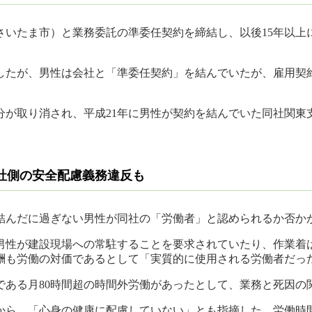
さいたま市）と業務委託の準委任契約を締結し、以後15年以上
求したが、男性は会社と「準委任契約」を結んでいたが、雇用契
分が取り消され、平成21年に男性が契約を結んでいた同社関
社側の安全配慮義務違反も
結んだに過ぎない男性が同社の「労働者」と認められるか否か
男性が建設現場への常駐することを要求されていたり、作業着
酬も労働の対価であるとして「実質的に使用される労働者だっ
である月80時間超の時間外労働があったとして、業務と死因の
から、「心身の健康に配慮していない」とも指摘した。労働時