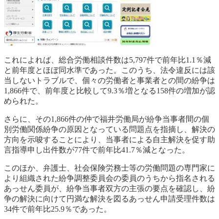
これによれば、総合労働相談件数は5,797件で前年比1.1％減
と前年度とほぼ同水準であった。このうち、法令違反には該
当しないトラブルで、個々の労働者と事業者との間の紛争は
1,866件で、前年度と比較して9.3％増となる158件の増加が認
められた。
さらに、その1,866件の仲で福井労働局が紛争当事者間の個
別労働関係紛争の原因となっている問題点を指摘し、解決の
方向を示唆することにより、当事者による自主解決を促す助
言指導申し出件数が77件で前年比41.7％減となった。
このほか、弁護士、社会保険労務士等の労働問題の専門家に
より組織された紛争調整委員会の委員のうちから指名される
あっせん委員が、紛争当事者双方の主張の要点を確認し、紛
争の解決に向けて円満な解決を図るあっせん申請受理件数は
34件で前年比25.9％であった。