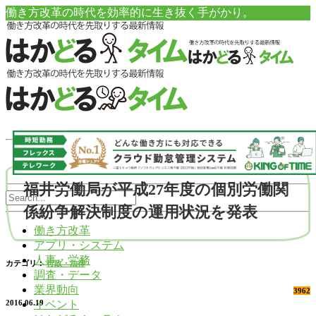
働き方改革の時代を効率的に生き抜く手がかり。
福井労働局が平成27年度の個別労働関
係紛争解決制度の運用状況を発表
働き方改革
アプリ・システム
人事・労務
カテゴリ：
行政・法律
調査・データ
業界動向
3962
イベント
2016.06.19