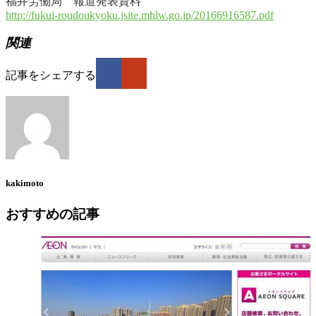
福井労働局 報道発表資料
http://fukui-roudoukyoku.jsite.mhlw.go.jp/20166916587.pdf
関連
記事をシェアする
kakimoto
おすすめの記事