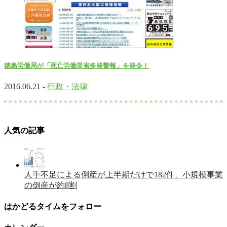
徳島労働局が「死亡労働災害多発警報」を発令！
2016.06.21 -
行政・法律
人気の記事
人手不足による倒産が上半期だけで182件、小規模事業
の倒産が約8割
はかどるタイムをフォロー