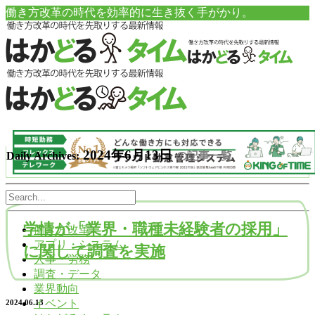
働き方改革の時代を効率的に生き抜く手がかり。
2024年6月13日
Daily Archives:
の記事一覧
学情が「業界・職種未経験者の採用」
働き方改革
アプリ・システム
に関して調査を実施
人事・労務
調査・データ
業界動向
イベント
2024.06.13