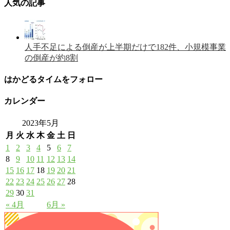
人気の記事
人手不足による倒産が上半期だけで182件、小規模事業
の倒産が約8割
はかどるタイムをフォロー
カレンダー
2023年5月
月
火
水
木
金
土
日
1
2
3
4
5
6
7
8
9
10
11
12
13
14
15
16
17
18
19
20
21
22
23
24
25
26
27
28
29
30
31
« 4月
6月 »