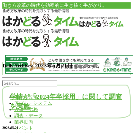
働き方改革の時代を効率的に生き抜く手がかり。
2023年5月21日
Daily Archives:
の記事一覧
学情が「2024年卒採用」に関して調査
働き方改革
アプリ・システム
を実施
人事・労務
調査・データ
業界動向
イベント
2023.05.21