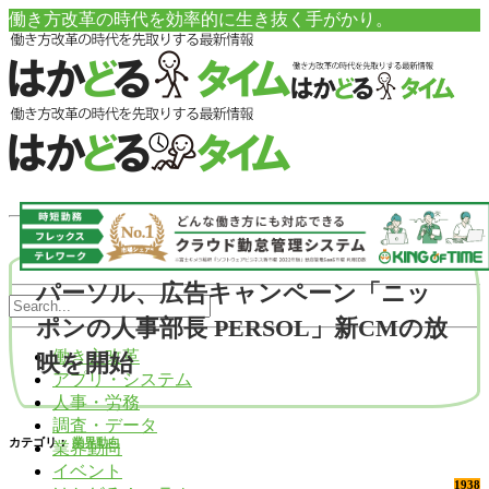
働き方改革の時代を効率的に生き抜く手がかり。
パーソル、広告キャンペーン「ニッ
ポンの人事部長 PERSOL」新CMの放
働き方改革
映を開始
アプリ・システム
人事・労務
調査・データ
カテゴリ：
業界動向
業界動向
イベント
1938