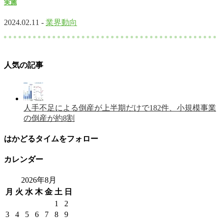
実施
2024.02.11 -
業界動向
人気の記事
人手不足による倒産が上半期だけで182件、小規模事業
の倒産が約8割
はかどるタイムをフォロー
カレンダー
2026年8月
月
火
水
木
金
土
日
1
2
3
4
5
6
7
8
9