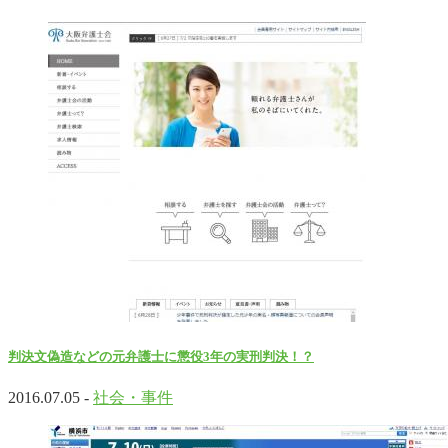
判決文偽造などの元弁護士に懲役3年の実刑判決！？
2016.07.05 -
社会・事件