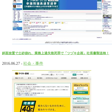
斜面放置で土砂崩れ、業務上過失致死罪で「ツヅキ企画」社長書類送検！
2016.06.27 -
社会・事件