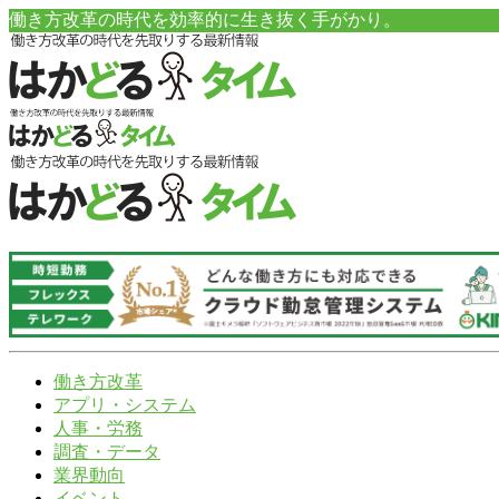
働き方改革の時代を効率的に生き抜く手がかり。
働き方改革
アプリ・システム
人事・労務
調査・データ
業界動向
イベント