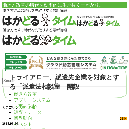
働き方改革の時代を効率的に生き抜く手がかり。
トライアロー、派遣先企業を対象とす
る「派遣法相談室」開設
働き方改革
アプリ・システム
人事・労務
カテゴリ：
人事・労務
調査・データ
業界動向
2184
イベント
2018.08.14