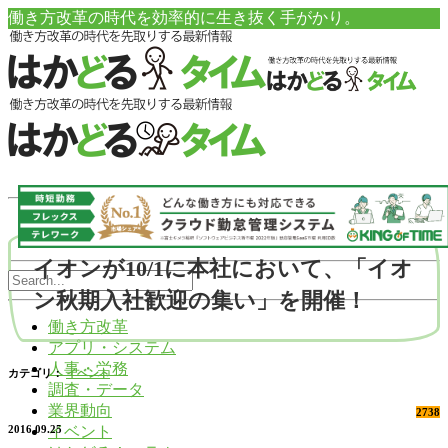
働き方改革の時代を効率的に生き抜く手がかり。
イオンが10/1に本社において、「イオ
ン秋期入社歓迎の集い」を開催！
働き方改革
アプリ・システム
人事・労務
カテゴリ：
イベント
調査・データ
業界動向
2738
イベント
2016.09.25