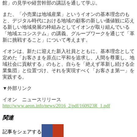
館」の見学や経営幹部の講話を通して学ぶ。
また、「小売業は地域産業」というイオンの基本理念のも
と、デジタル時代における地域の顧客の新しい価値観に応え
る新しい地域発展の枠組みとしてイオンが取り組んでいる
「地域エコシステム」の講義、グループワークを通じて「革
新に挑戦すること」について考えます。
イオンは、新たに迎えた新入社員とともに、基本理念として
定めた「お客さまを原点に平和を追求し、人間を尊重し、地
域社会に貢献する」のもと、自らを「絶えず革新し続ける企
業集団」と位置づけ、それを実現すべく「お客さま第一」を
実践する。
▼外部リンク
イオン ニュースリリース
http://www.aeon.info/news/2016_2/pdf/160923R_1.pdf
関連
記事をシェアする