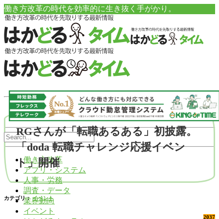
働き方改革の時代を効率的に生き抜く手がかり。
RGさんが「転職あるある」初披露。
「doda 転職チャレンジ応援イベン
働き方改革
ト」開催
アプリ・システム
人事・労務
調査・データ
カテゴリ：
イベント
業界動向
イベント
2037