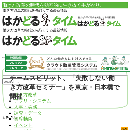
働き方改革の時代を効率的に生き抜く手がかり。
チームスピリット、「失敗しない働
き方改革セミナー」を東京・日本橋で
働き方改革
開催
アプリ・システム
人事・労務
調査・データ
カテゴリ：
イベント
業界動向
イベント
2621