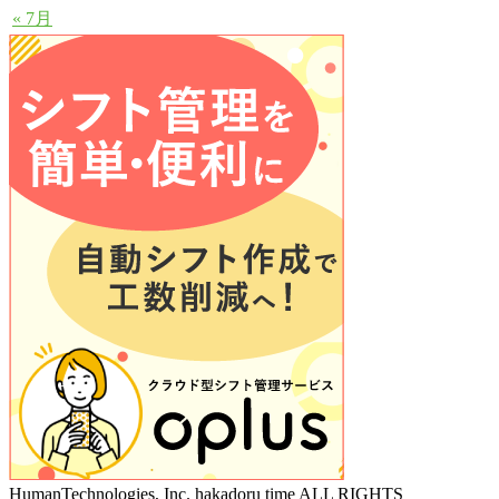
« 7月
HumanTechnologies, Inc. hakadoru time ALL RIGHTS