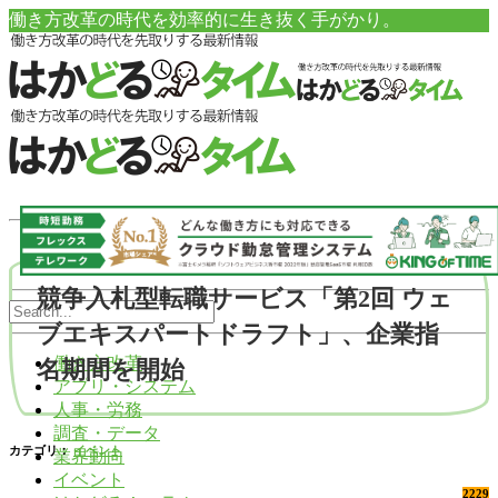
働き方改革の時代を効率的に生き抜く手がかり。
競争入札型転職サービス「第2回 ウェ
ブエキスパートドラフト」、企業指
働き方改革
名期間を開始
アプリ・システム
人事・労務
調査・データ
カテゴリ：
イベント
業界動向
イベント
2229