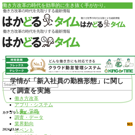
働き方改革の時代を効率的に生き抜く手がかり。
学情が「新入社員の勤務形態」に関し
て調査を実施
働き方改革
アプリ・システム
人事・労務
カテゴリ：
調査・データ
調査・データ
業界動向
915
イベント
2024.03.14