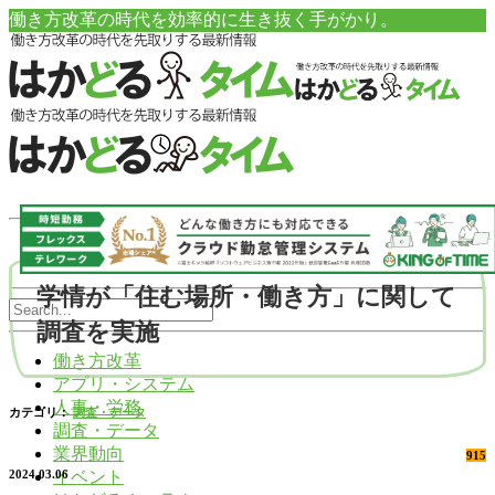
働き方改革の時代を効率的に生き抜く手がかり。
学情が「住む場所・働き方」に関して
調査を実施
働き方改革
アプリ・システム
人事・労務
カテゴリ：
調査・データ
調査・データ
業界動向
915
イベント
2024.03.06