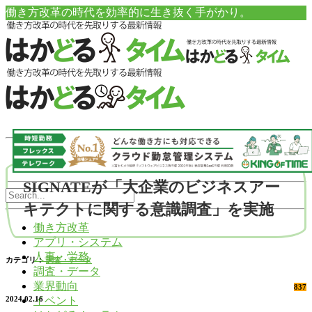
働き方改革の時代を効率的に生き抜く手がかり。
SIGNATEが「大企業のビジネスアー
キテクトに関する意識調査」を実施
働き方改革
アプリ・システム
人事・労務
カテゴリ：
調査・データ
調査・データ
業界動向
837
イベント
2024.02.16