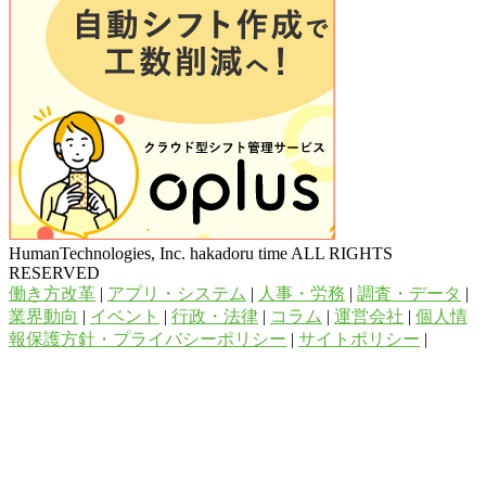
HumanTechnologies, Inc. hakadoru time ALL RIGHTS
RESERVED
働き方改革
|
アプリ・システム
|
人事・労務
|
調査・データ
|
業界動向
|
イベント
|
行政・法律
|
コラム
|
運営会社
|
個人情
報保護方針・プライバシーポリシー
|
サイトポリシー
|