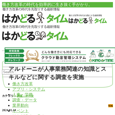
働き方改革の時代を効率的に生き抜く手がかり。
アルドーニが人事業務関連の知識とス
キルなどに関する調査を実施
働き方改革
アプリ・システム
人事・労務
カテゴリ：
調査・データ
調査・データ
業界動向
936
イベント
2024.01.24