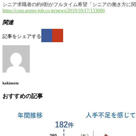
シニア求職者の約8割がフルタイム希望「シニアの働き方に関
https://corp.senior-job.co.jp/news/2019/10/17/133000
関連
記事をシェアする
kakimoto
おすすめの記事