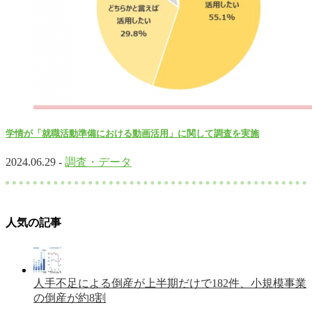
学情が「就職活動準備における動画活用」に関して調査を実施
2024.06.29 -
調査・データ
人気の記事
人手不足による倒産が上半期だけで182件、小規模事業
の倒産が約8割