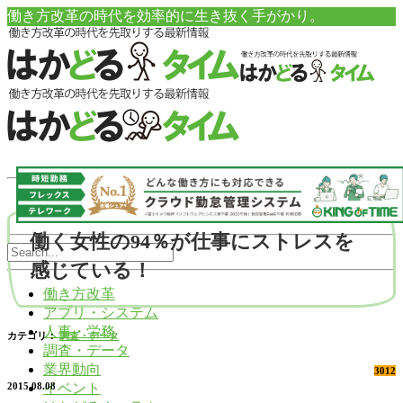
働き方改革の時代を効率的に生き抜く手がかり。
働く女性の94％が仕事にストレスを
感じている！
働き方改革
アプリ・システム
人事・労務
カテゴリ：
調査・データ
調査・データ
業界動向
3012
イベント
2015.08.08